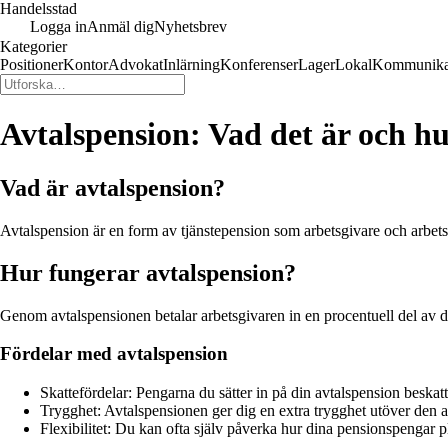
Handelsstad
Logga in
Anmäl dig
Nyhetsbrev
Kategorier
Positioner
Kontor
Advokat
Inlärning
Konferenser
Lager
Lokal
Kommunika
Avtalspension: Vad det är och hu
Vad är avtalspension?
Avtalspension är en form av tjänstepension som arbetsgivare och arbet
Hur fungerar avtalspension?
Genom avtalspensionen betalar arbetsgivaren in en procentuell del av din
Fördelar med avtalspension
Skattefördelar: Pengarna du sätter in på din avtalspension beskat
Trygghet: Avtalspensionen ger dig en extra trygghet utöver den 
Flexibilitet: Du kan ofta själv påverka hur dina pensionspengar p