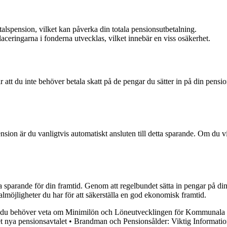
talspension, vilket kan påverka din totala pensionsutbetalning.
aceringarna i fonderna utvecklas, vilket innebär en viss osäkerhet.
 att du inte behöver betala skatt på de pengar du sätter in på din pensi
sion är du vanligtvis automatiskt ansluten till detta sparande. Om du vil
xtra sparande för din framtid. Genom att regelbundet sätta in pengar på
valmöjligheter du har för att säkerställa en god ekonomisk framtid.
u behöver veta om Minimilön och Löneutvecklingen för Kommunala 
 nya pensionsavtalet
•
Brandman och Pensionsålder: Viktig Informat