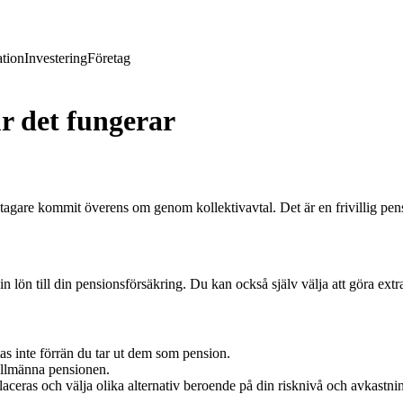
tion
Investering
Företag
r det fungerar
stagare kommit överens om genom kollektivavtal. Det är en frivillig pe
 lön till din pensionsförsäkring. Du kan också själv välja att göra extra
tas inte förrän du tar ut dem som pension.
allmänna pensionen.
laceras och välja olika alternativ beroende på din risknivå och avkastni