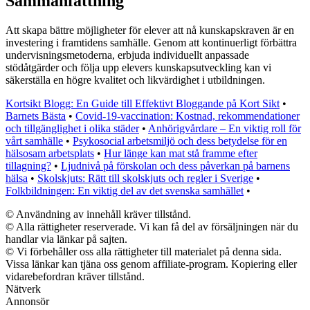
Sammanfattning
Att skapa bättre möjligheter för elever att nå kunskapskraven är en
investering i framtidens samhälle. Genom att kontinuerligt förbättra
undervisningsmetoderna, erbjuda individuellt anpassade
stödåtgärder och följa upp elevers kunskapsutveckling kan vi
säkerställa en högre kvalitet och likvärdighet i utbildningen.
Kortsikt Blogg: En Guide till Effektivt Bloggande på Kort Sikt
•
Barnets Bästa
•
Covid-19-vaccination: Kostnad, rekommendationer
och tillgänglighet i olika städer
•
Anhörigvårdare – En viktig roll för
vårt samhälle
•
Psykosocial arbetsmiljö och dess betydelse för en
hälsosam arbetsplats
•
Hur länge kan mat stå framme efter
tillagning?
•
Ljudnivå på förskolan och dess påverkan på barnens
hälsa
•
Skolskjuts: Rätt till skolskjuts och regler i Sverige
•
Folkbildningen: En viktig del av det svenska samhället
•
© Användning av innehåll kräver tillstånd.
© Alla rättigheter reserverade. Vi kan få del av försäljningen när du
handlar via länkar på sajten.
© Vi förbehåller oss alla rättigheter till materialet på denna sida.
Vissa länkar kan tjäna oss genom affiliate-program. Kopiering eller
vidarebefordran kräver tillstånd.
Nätverk
Annonsör