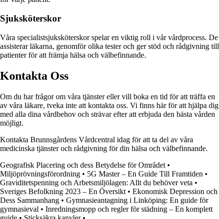
Sjuksköterskor
Våra specialistsjuksköterskor spelar en viktig roll i vår vårdprocess. De
assisterar läkarna, genomför olika tester och ger stöd och rådgivning till
patienter för att främja hälsa och välbefinnande.
Kontakta Oss
Om du har frågor om våra tjänster eller vill boka en tid för att träffa en
av våra läkare, tveka inte att kontakta oss. Vi finns här för att hjälpa dig
med alla dina vårdbehov och strävar efter att erbjuda den bästa vården
möjligt.
Kontakta Brunnsgårdens Vårdcentral idag för att ta del av våra
medicinska tjänster och rådgivning för din hälsa och välbefinnande.
Geografisk Placering och dess Betydelse för Området
•
Miljöprövningsförordning
•
5G Master – En Guide Till Framtiden
•
Graviditetspenning och Arbetsmiljölagen: Allt du behöver veta
•
Sveriges Befolkning 2023 – En Översikt
•
Ekonomisk Depression och
Dess Sammanhang
•
Gymnasieantagning i Linköping: En guide för
gymnasieval
•
Inredningsmopp och regler för städning – En komplett
guide
•
Sticksäkra kanyler
•