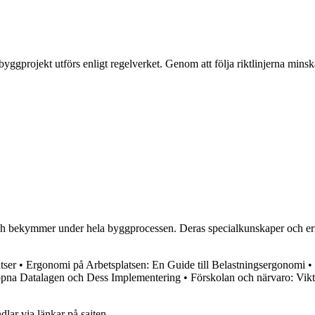
gprojekt utförs enligt regelverket. Genom att följa riktlinjerna minskar 
h bekymmer under hela byggprocessen. Deras specialkunskaper och erfaren
tser
•
Ergonomi på Arbetsplatsen: En Guide till Belastningsergonomi
•
Öppna Datalagen och Dess Implementering
•
Förskolan och närvaro: Vikt
dlar via länkar på sajten.