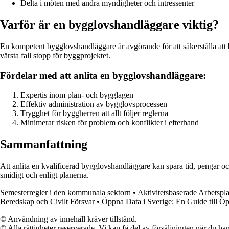
Delta i möten med andra myndigheter och intressenter
Varför är en bygglovshandläggare viktig?
En kompetent bygglovshandläggare är avgörande för att säkerställa att byg
värsta fall stopp för byggprojektet.
Fördelar med att anlita en bygglovshandläggare:
Expertis inom plan- och bygglagen
Effektiv administration av bygglovsprocessen
Trygghet för byggherren att allt följer reglerna
Minimerar risken för problem och konflikter i efterhand
Sammanfattning
Att anlita en kvalificerad bygglovshandläggare kan spara tid, pengar oc
smidigt och enligt planerna.
Semesterregler i den kommunala sektorn
•
Aktivitetsbaserade Arbetspla
Beredskap och Civilt Försvar
•
Öppna Data i Sverige: En Guide till 
© Användning av innehåll kräver tillstånd.
© Alla rättigheter reserverade. Vi kan få del av försäljningen när du han