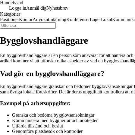
Handelsstad
Logga in
Anmäl dig
Nyhetsbrev
Kategorier
Positioner
Kontor
Advokat
Inlärning
Konferenser
Lager
Lokal
Kommunika
Bygglovshandläggare
En bygglovshandläggare är en person som ansvarar för att hantera och ad
artikel kommer vi att utforska olika aspekter av vad en bygglovshandl
Vad gör en bygglovshandläggare?
En bygglovshandläggare granskar och bedömer bygglovsansökningar för a
samt övriga lokala föreskrifter. Det är deras uppgift att kontrollera att 
Exempel på arbetsuppgifter:
Granska och bedöma bygglovsansökningar
Kommunicera med byggherrar och arkitekter
Utfärda tillstånd och beslut
Genomföra platsbesök och kontroller