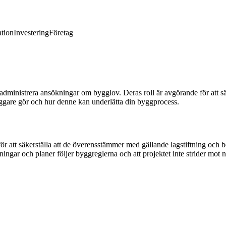
tion
Investering
Företag
ministrera ansökningar om bygglov. Deras roll är avgörande för att säker
äggare gör och hur denne kan underlätta din byggprocess.
tt säkerställa att de överensstämmer med gällande lagstiftning och bes
ritningar och planer följer byggreglerna och att projektet inte strider mot