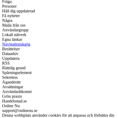
Fråga
Personer
Håll dig uppdaterad
Få nyheter
Några
Maila från oss
Användargrupp
Lokalt nätverk
Egna länkar
Navigationskarta
Berättelser
Dataarkiv
Uppdatera
RSS
Rättslig grund
Spårningselement
Sekretess
Äganderätt
Avsättningar
Användaråtkomst
Grön praxis
Handelsstad.se
Online Nu
support@onlinenu.se
Denna webbplats använder cookies för att anpassa och förbättra din