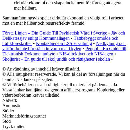
cirkulär ekonomi och skapa incitament för företag att agera
mer hållbart.
Sammanfattningsvis spelar cirkulär ekonomi en viktig roll i arbetet
mot en mer hållbar och resurseffektiv framtid.
Första Linjen – Din Guide Till Psykiatrisk Vård i Sverige
•
Jäv och
Delikatessjäv enligt Kommunallagen
•
Tättbebyggt område och
trafikföreskrifter
•
Kontaktperson LSS Ersättning
•
Nedkylning och
varför du inte bör ställa in varm mat i kylen
•
Peppol – En Guide till
Elektronisk Dokumentutbyte
•
NIS-direktivet och NIS-lagen
•
Skoljurist – En guide till skoljuridik och rättigheter i skolan
•
© Användning av innehåll kräver tillstånd.
© Alla rättigheter reserverade. Vi kan få del av försäljningen när du
handlar via länkar på sajten.
© Vi förbehåller oss alla rättigheter till materialet på denna sida.
Vissa länkar kan tjäna oss genom affiliate-program. Kopiering eller
vidarebefordran kräver tillstånd.
Nätverk
Annonsör
Stöder
Marknadsföringspartner
Stöd
Tryck mitten