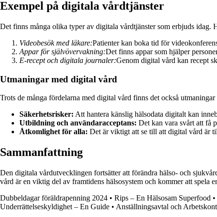
Exempel på digitala vårdtjänster
Det finns många olika typer av digitala vårdtjänster som erbjuds idag. 
Videobesök med läkare:
Patienter kan boka tid för videokonferens
Appar för självövervakning:
Det finns appar som hjälper personer
E-recept och digitala journaler:
Genom digital vård kan recept ski
Utmaningar med digital vård
Trots de många fördelarna med digital vård finns det också utmaningar
Säkerhetsrisker:
Att hantera känslig hälsodata digitalt kan inneb
Utbildning och användaracceptans:
Det kan vara svårt att få p
Åtkomlighet för alla:
Det är viktigt att se till att digital vård är
Sammanfattning
Den digitala vårdutvecklingen fortsätter att förändra hälso- och sjukvå
vård är en viktig del av framtidens hälsosystem och kommer att spela e
Dubbeldagar föräldrapenning 2024
•
Rips – En Hälsosam Superfood
•
Underrättelseskyldighet – En Guide
•
Anställningsavtal och Arbetskont