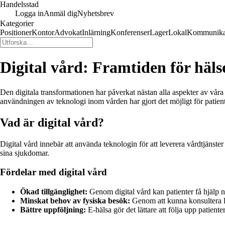
Handelsstad
Logga in
Anmäl dig
Nyhetsbrev
Kategorier
Positioner
Kontor
Advokat
Inlärning
Konferenser
Lager
Lokal
Kommunika
Digital vård: Framtiden för häl
Den digitala transformationen har påverkat nästan alla aspekter av våra 
användningen av teknologi inom vården har gjort det möjligt för patiente
Vad är digital vård?
Digital vård innebär att använda teknologin för att leverera vårdtjänster
sina sjukdomar.
Fördelar med digital vård
Ökad tillgänglighet:
Genom digital vård kan patienter få hjälp nä
Minskat behov av fysiska besök:
Genom att kunna konsultera lä
Bättre uppföljning:
E-hälsa gör det lättare att följa upp patienters