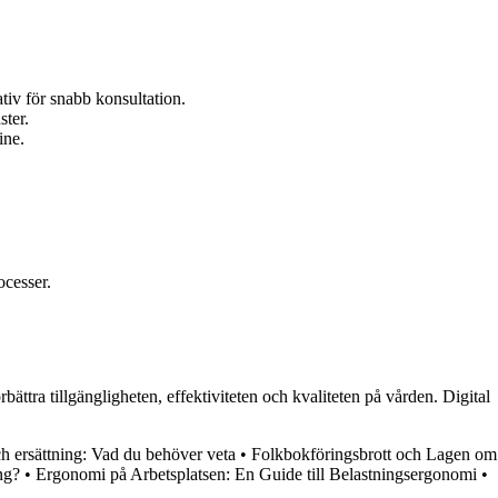
ativ för snabb konsultation.
ster.
ine.
ocesser.
ttra tillgängligheten, effektiviteten och kvaliteten på vården. Digital
ch ersättning: Vad du behöver veta
•
Folkbokföringsbrott och Lagen om
ng?
•
Ergonomi på Arbetsplatsen: En Guide till Belastningsergonomi
•