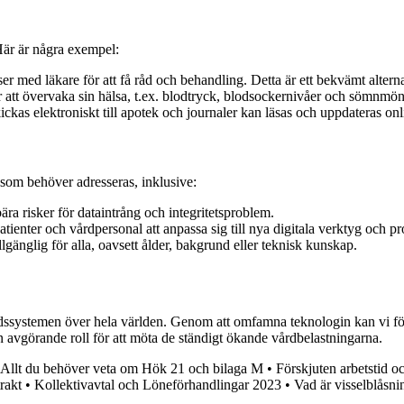
Här är några exempel:
er med läkare för att få råd och behandling. Detta är ett bekvämt altern
 att övervaka sin hälsa, t.ex. blodtryck, blodsockernivåer och sömnmön
ckas elektroniskt till apotek och journaler kan läsas och uppdateras onl
 som behöver adresseras, inklusive:
ära risker för dataintrång och integritetsproblem.
atienter och vårdpersonal att anpassa sig till nya digitala verktyg och pr
 tillgänglig för alla, oavsett ålder, bakgrund eller teknisk kunskap.
rdssystemen över hela världen. Genom att omfamna teknologin kan vi förbä
n avgörande roll för att möta de ständigt ökande vårdbelastningarna.
Allt du behöver veta om Hök 21 och bilaga M
•
Förskjuten arbetstid o
rakt
•
Kollektivavtal och Löneförhandlingar 2023
•
Vad är visselblåsni