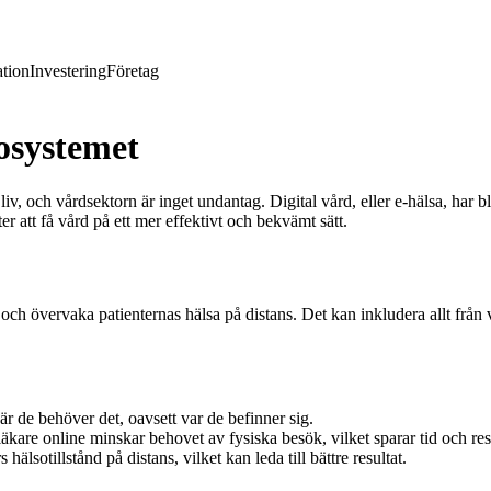
tion
Investering
Företag
sosystemet
liv, och vårdsektorn är inget undantag. Digital vård, eller e-hälsa, har
r att få vård på ett mer effektivt och bekvämt sätt.
 och övervaka patienternas hälsa på distans. Det kan inkludera allt från 
r de behöver det, oavsett var de befinner sig.
kare online minskar behovet av fysiska besök, vilket sparar tid och res
 hälsotillstånd på distans, vilket kan leda till bättre resultat.