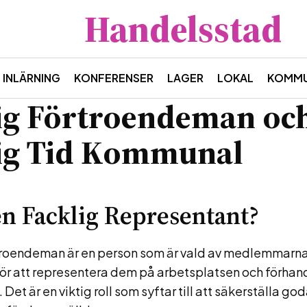
Handelsstad
INLÄRNING
KONFERENSER
LAGER
LOKAL
KOMMU
ig Förtroendeman oc
ig Tid Kommunal
en Facklig Representant?
rtroendeman är en person som är vald av medlemmarn
för att representera dem på arbetsplatsen och förha
Det är en viktig roll som syftar till att säkerställa go