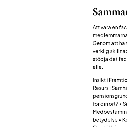
Samman
Att vara en fa
medlemmarna oc
Genom att ha t
verklig skilln
stödja det fac
alla.
Insikt i Framt
Resurs i Samhä
pensionsgrun
för din ort?
•
S
Medbestämman
betydelse
•
K