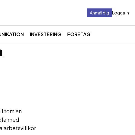
Anmäl dig
Logga in
NIKATION
INVESTERING
FÖRETAG
h
a inom en
ndla med
da arbetsvillkor