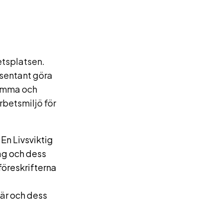
t
etsplatsen.
esentant göra
samma och
rbetsmiljö för
En Livsviktig
g och dess
kföreskrifterna
är och dess