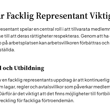
är Facklig Representant Vikti
resentant spelar en central roll i att tillvarata medle
se till att deras rättigheter respekteras. Genom att ha 
o på arbetsplatsen kan arbetsvillkoren förbättras oc
ställda.
d och Utbildning
av en facklig representants uppdrag är att kontinuerligt
 lagar, regler och avtalsvillkor som påverkar medl
Därför är det viktigt att det finns möjligheter till fortb
ckling för fackliga förtroendemän.