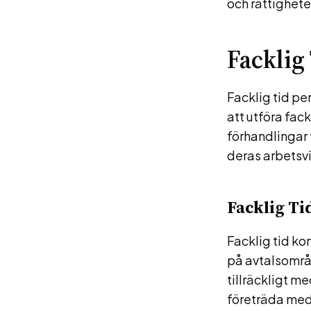
och rättighete
Facklig
Facklig tid pe
att utföra fac
förhandlingar 
deras arbetsvi
Facklig T
Facklig tid k
på avtalsområd
tillräckligt me
företräda med