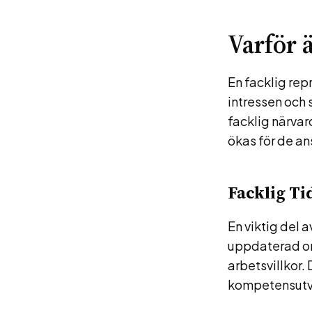
Varför 
En facklig rep
intressen och 
facklig närvar
ökas för de an
Facklig Ti
En viktig del 
uppdaterad om
arbetsvillkor. 
kompetensutve