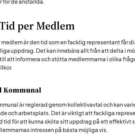
r för de anställda.
 Tid per Medlem
r medlem är den tid som en facklig representant får d
kliga uppdrag. Det kan innebära allt från att delta i m
till att informera och stötta medlemmarna i olika fråg
llkor.
id Kommunal
ommunal är reglerad genom kollektivavtal och kan var
e och arbetsplats. Det är viktigt att fackliga represe
d tid för att kunna sköta sitt uppdrag på ett effektivt 
lemmarnas intressen på bästa möjliga vis.