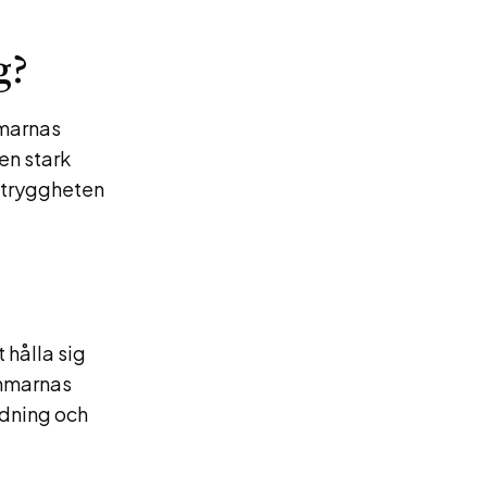
g?
mmarnas
en stark
h tryggheten
 hålla sig
emmarnas
ildning och