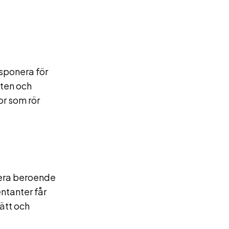
isponera för
öten och
or som rör
iera beroende
ntanter får
sätt och