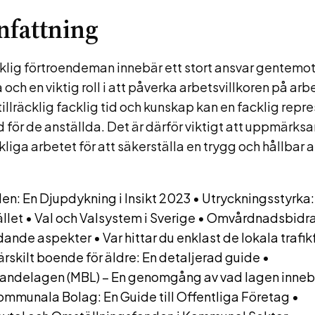
fattning
cklig förtroendeman innebär ett stort ansvar gentemo
h en viktig roll i att påverka arbetsvillkoren på arb
illräcklig facklig tid och kunskap kan en facklig repr
ad för de anställda. Det är därför viktigt att uppmärk
kliga arbetet för att säkerställa en trygg och hållbar a
iden: En Djupdykning i Insikt 2023
•
Utryckningsstyrka: 
llet
•
Val och Valsystem i Sverige
•
Omvårdnadsbidra
dande aspekter
•
Var hittar du enklast de lokala trafi
ärskilt boende för äldre: En detaljerad guide
•
delagen (MBL) – En genomgång av vad lagen inneb
ommunala Bolag: En Guide till Offentliga Företag
•