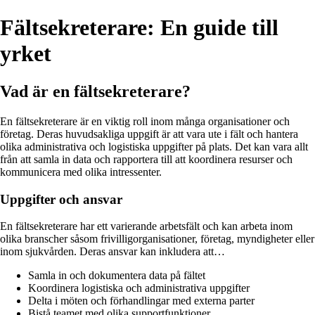
Fältsekreterare: En guide till
yrket
Vad är en fältsekreterare?
En fältsekreterare är en viktig roll inom många organisationer och
företag. Deras huvudsakliga uppgift är att vara ute i fält och hantera
olika administrativa och logistiska uppgifter på plats. Det kan vara allt
från att samla in data och rapportera till att koordinera resurser och
kommunicera med olika intressenter.
Uppgifter och ansvar
En fältsekreterare har ett varierande arbetsfält och kan arbeta inom
olika branscher såsom frivilligorganisationer, företag, myndigheter eller
inom sjukvården. Deras ansvar kan inkludera att…
Samla in och dokumentera data på fältet
Koordinera logistiska och administrativa uppgifter
Delta i möten och förhandlingar med externa parter
Bistå teamet med olika supportfunktioner