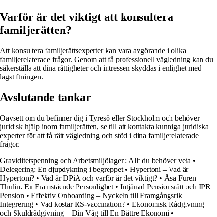
Varför är det viktigt att konsultera
familjerätten?
Att konsultera familjerättsexperter kan vara avgörande i olika
familjerelaterade frågor. Genom att få professionell vägledning kan du
säkerställa att dina rättigheter och intressen skyddas i enlighet med
lagstiftningen.
Avslutande tankar
Oavsett om du befinner dig i Tyresö eller Stockholm och behöver
juridisk hjälp inom familjerätten, se till att kontakta kunniga juridiska
experter för att få rätt vägledning och stöd i dina familjerelaterade
frågor.
Graviditetspenning och Arbetsmiljölagen: Allt du behöver veta
•
Delegering: En djupdykning i begreppet
•
Hypertoni – Vad är
Hypertoni?
•
Vad är DPiA och varför är det viktigt?
•
Åsa Furen
Thulin: En Framstående Personlighet
•
Intjänad Pensionsrätt och IPR
Pension
•
Effektiv Onboarding – Nyckeln till Framgångsrik
Integrering
•
Vad kostar RS-vaccination?
•
Ekonomisk Rådgivning
och Skuldrådgivning – Din Väg till En Bättre Ekonomi
•