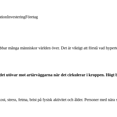
tion
Investering
Företag
ar många människor världen över. Det är viktigt att förstå vad hyperto
et utövar mot artärväggarna när det cirkulerar i kroppen. Högt blo
ost, stress, fetma, brist på fysisk aktivitet och ålder. Personer med nära