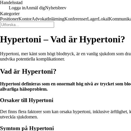
Handelsstad
Logga in
Anmäl dig
Nyhetsbrev
Kategorier
Positioner
Kontor
Advokat
Inlärning
Konferenser
Lager
Lokal
Kommunika
Hypertoni – Vad är Hypertoni?
Hypertoni, mer känt som högt blodtryck, är en vanlig sjukdom som drabb
undvika potentiella komplikationer.
Vad är Hypertoni?
Hypertoni definieras som en onormalt hög nivå av trycket som blod
allvarliga hälsoproblem.
Orsaker till Hypertoni
Det finns flera faktorer som kan orsaka hypertoni, inklusive ärftlighet, k
utveckla sjukdomen.
Symtom på Hypertoni