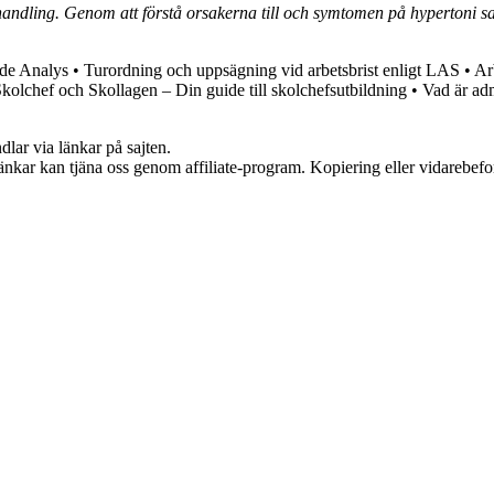
ling. Genom att förstå orsakerna till och symtomen på hypertoni samt 
nde Analys
•
Turordning och uppsägning vid arbetsbrist enligt LAS
•
Ar
kolchef och Skollagen – Din guide till skolchefsutbildning
•
Vad är adm
dlar via länkar på sajten.
 länkar kan tjäna oss genom affiliate-program. Kopiering eller vidarebefor