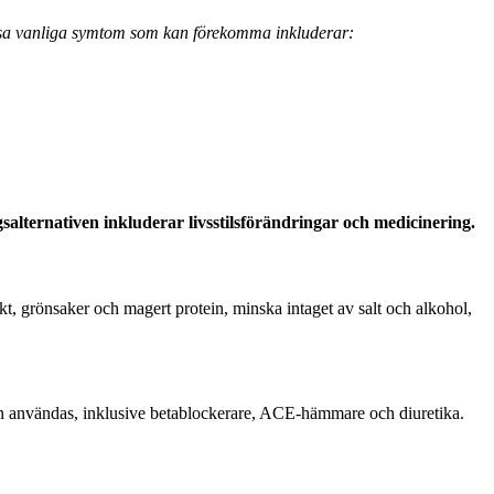
issa vanliga symtom som kan förekomma inkluderar:
salternativen inkluderar livsstilsförändringar och medicinering.
ukt, grönsaker och magert protein, minska intaget av salt och alkohol,
m kan användas, inklusive betablockerare, ACE-hämmare och diuretika.