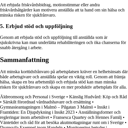
Att erbjuda friskvårdsbidrag, motionstimmar eller andra
friskvårdsåtgärder kan motivera anställda att ta hand om sin hälsa och
minska risken för sjukfrånvaro.
5. Erbjud stöd och uppföljning
Genom att erbjuda stöd och uppföljning till anställda som är
sjukskrivna kan man underlätta rehabiliteringen och öka chanserna för
snabb återgång i arbete.
Sammanfattning
Att minska korttidsfrånvaro på arbetsplatsen kräver en helhetsinsats där
både arbetsgivare och anställda spelar en viktig roll. Genom att främja
hälsa, skapa en bra arbetsmiljö och erbjuda stöd kan man minska
risken för sjukfrånvaro och skapa en mer produktiv arbetsplats för alla.
Äldreomsorg och Personal i Sverige
•
Känslig Hudvård: Köp och Råd
•
Särskilt förordnad vårdnadshavare och ersättning
•
Gymnasieantagningen i Malmö – Pilgatan 3 Malmö
•
Insikt i
Framtiden: En Djupdykning i Insikt 2023
•
Anställningsformer och
regleringar inom arbetslivet
•
Fransesca Quartey och Hennes Familj
•
Väntetider och råd för att besöka akutmottagningar runt om i Sverige
•
Dygnsvila Exempel inom Handeln
•
Monitorering betyder |