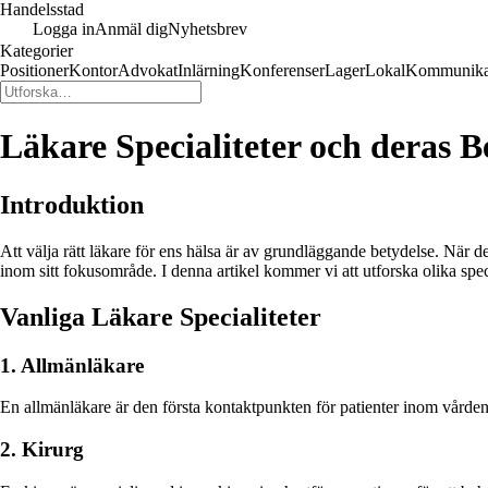
Handelsstad
Logga in
Anmäl dig
Nyhetsbrev
Kategorier
Positioner
Kontor
Advokat
Inlärning
Konferenser
Lager
Lokal
Kommunika
Läkare Specialiteter och deras B
Introduktion
Att välja rätt läkare för ens hälsa är av grundläggande betydelse. När d
inom sitt fokusområde. I denna artikel kommer vi att utforska olika spec
Vanliga Läkare Specialiteter
1. Allmänläkare
En allmänläkare är den första kontaktpunkten för patienter inom vården
2. Kirurg