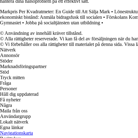
hantera dina hälsoproblem på ett effektivt sätt.
Markpris Per Kvadratmeter: En Guide till Att Sälja Mark
•
Lönestruktur
ekonomiskt bistånd: Anmäla bidragsfusk till socialen
•
Förskolans Kom
Gymnasiet
•
Jobba på socialtjänsten utan utbildning
•
© Användning av innehåll kräver tillstånd.
© Alla rättigheter reserverade. Vi kan få del av försäljningen när du han
© Vi förbehåller oss alla rättigheter till materialet på denna sida. Vissa
Nätverk
Annonsör
Stöder
Marknadsföringspartner
Stöd
Tryck mitten
Fråga
Personer
Håll dig uppdaterad
Få nyheter
Några
Maila från oss
Användargrupp
Lokalt nätverk
Egna länkar
Navigationskarta