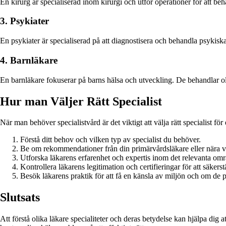
En kirurg är specialiserad inom kirurgi och utför operationer för att be
3. Psykiater
En psykiater är specialiserad på att diagnostisera och behandla psykiska 
4. Barnläkare
En barnläkare fokuserar på barns hälsa och utveckling. De behandlar o
Hur man Väljer Rätt Specialist
När man behöver specialistvård är det viktigt att välja rätt specialist för 
Förstå ditt behov och vilken typ av specialist du behöver.
Be om rekommendationer från din primärvårdsläkare eller nära v
Utforska läkarens erfarenhet och expertis inom det relevanta omr
Kontrollera läkarens legitimation och certifieringar för att säkers
Besök läkarens praktik för att få en känsla av miljön och om de 
Slutsats
Att förstå olika läkare specialiteter och deras betydelse kan hjälpa dig a