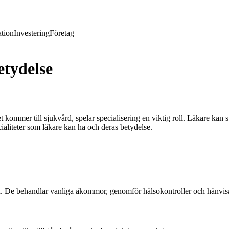
tion
Investering
Företag
etydelse
et kommer till sjukvård, spelar specialisering en viktig roll. Läkare kan
ialiteter som läkare kan ha och deras betydelse.
. De behandlar vanliga åkommor, genomför hälsokontroller och hänvisar v