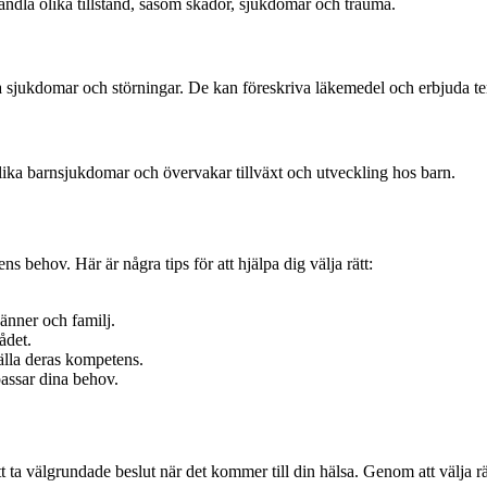
handla olika tillstånd, såsom skador, sjukdomar och trauma.
sjukdomar och störningar. De kan föreskriva läkemedel och erbjuda terapie
lika barnsjukdomar och övervakar tillväxt och utveckling hos barn.
ens behov. Här är några tips för att hjälpa dig välja rätt:
änner och familj.
ådet.
tälla deras kompetens.
passar dina behov.
tt ta välgrundade beslut när det kommer till din hälsa. Genom att välja rä