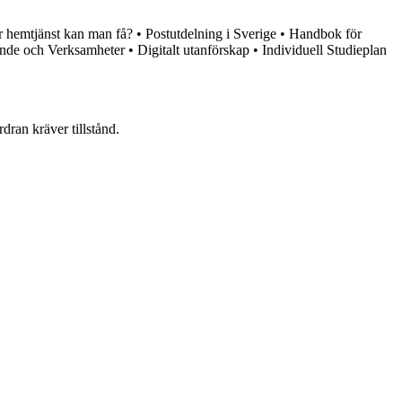
 hemtjänst kan man få?
•
Postutdelning i Sverige
•
Handbok för
gande och Verksamheter
•
Digitalt utanförskap
•
Individuell Studieplan
dran kräver tillstånd.