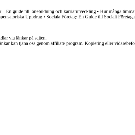
 – En guide till lönebildning och karriärutveckling
•
Hur många timmar
pensatoriska Uppdrag
•
Sociala Företag: En Guide till Socialt Företa
dlar via länkar på sajten.
 länkar kan tjäna oss genom affiliate-program. Kopiering eller vidarebefor