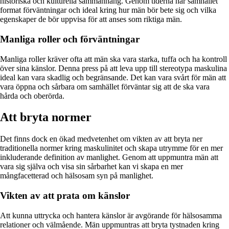
historiska och kulturella sammanhang. Genom tiderna har samhället
format förväntningar och ideal kring hur män bör bete sig och vilka
egenskaper de bör uppvisa för att anses som riktiga män.
Manliga roller och förväntningar
Manliga roller kräver ofta att män ska vara starka, tuffa och ha kontroll
över sina känslor. Denna press på att leva upp till stereotypa maskulina
ideal kan vara skadlig och begränsande. Det kan vara svårt för män att
vara öppna och sårbara om samhället förväntar sig att de ska vara
hårda och oberörda.
Att bryta normer
Det finns dock en ökad medvetenhet om vikten av att bryta ner
traditionella normer kring maskulinitet och skapa utrymme för en mer
inkluderande definition av manlighet. Genom att uppmuntra män att
vara sig själva och visa sin sårbarhet kan vi skapa en mer
mångfacetterad och hälsosam syn på manlighet.
Vikten av att prata om känslor
Att kunna uttrycka och hantera känslor är avgörande för hälsosamma
relationer och välmående. Män uppmuntras att bryta tystnaden kring