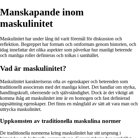
Manskapande inom
maskulinitet
Maskulinitet har under lång tid varit föremål för diskussion och
reflektion. Begreppet har formats och omformats genom historien, och
idag innefattar det olika aspekter som påverkar hur manligt beteende
och manliga roller definieras och tolkas i samhället.
Vad är maskulinitet?
Maskulinitet karakteriseras ofta av egenskaper och beteenden som
traditionellt associerats med det manliga könet. Det handlar om styrka,
handlingskraft, oberoende och självständighet. Dock är det viktigt att
komma ihåg att maskulinitet inte är en homogen och fast definierad
uppsättning egenskaper. Det finns en mångfald av sätt att vara man och
uttrycka maskulinitet.
Uppkomsten av traditionella maskulina normer
De traditionella normerna kring maskulinitet har sitt ursprung i