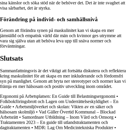
sina känslor och söka stöd när de behöver det. Det är inte svaghet att
visa sårbarhet, det är styrka.
Förändring på individ- och samhällsnivå
Genom att förändra synen på maskulinitet kan vi skapa en mer
jämställd och empatisk värld där män och kvinnor ges utrymme att
vara sig själva utan att behöva leva upp till snäva normer och
förväntningar.
Slutsats
Sammanfattningsvis är det viktigt att fortsätta diskutera och reflektera
kring maskulinitet för att skapa en mer inkluderande och fördomsfri
syn på manlighet. Genom att bryta ner stereotyper och normer kan vi
främja en mer hälsosam och positiv utveckling inom området.
Ergonomi på Arbetsplatsen: En Guide till Belastningsergonomi
•
Folkbokföringsbrott och Lagen om Underrättelseskyldighet – En
Guide
•
Arbetsmiljöverket och skolan: Vikten av en säker och
hälsosam skolmiljö
•
Vad Gäller Övertid Kommunal – Blockad
Arbetsrätt
•
Samordnare Utbildning – Inom Vård och Omsorg
•
Traktamenten 2023 – En guide till utlandstraktamenten och
dagtraktamenten
•
MDR: Lag Om Medicintekniska Produkter
•