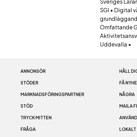
Sveriges Lära
SGI
•
Digital 
grundläggand
Omfattande 
Aktivitetsansv
Uddevalla
•
ANNONSÖR
HÅLL D
STÖDER
FÅ NYH
MARKNADSFÖRINGSPARTNER
NÅGRA
STÖD
MAILA F
TRYCK MITTEN
ANVÄN
FRÅGA
LOKALT