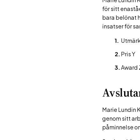
för sitt enas
bara belönat 
insatser för s
Utmärk
Pris Y
Award 
Avsluta
Marie Lundin K
genom sitt arb
påminnelse om k