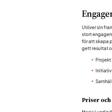
Engage
Utöver sin fra
stort engagema
för att skapa p
gett resultat o
Projekt
Initiativ
Samhäll
Priser och
Marie Lundin 