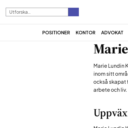
POSITIONER
KONTOR
ADVOKAT
Mari
Marie Lundin 
inom sitt omr
också skapat f
arbete och liv.
Uppväxt