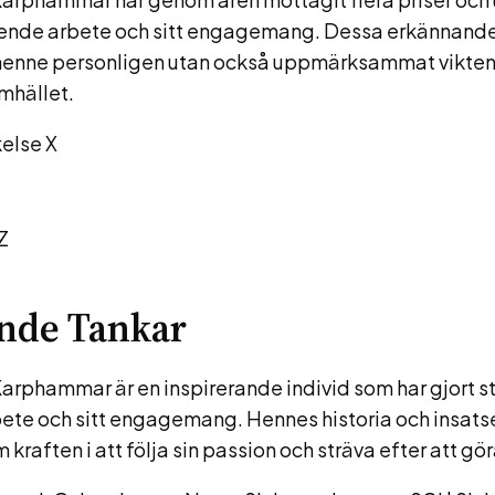
tående arbete och sitt engagemang. Dessa erkännande
henne personligen utan också uppmärksammat vikten
amhället.
else X
Z
nde Tankar
arphammar är en inspirerande individ som har gjort st
ete och sitt engagemang. Hennes historia och insatse
raften i att följa sin passion och sträva efter att gör