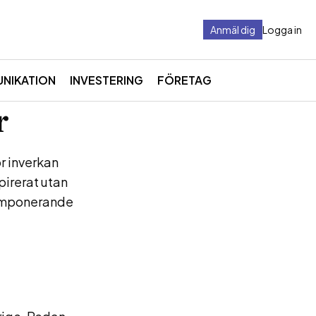
Anmäl dig
Logga in
NIKATION
INVESTERING
FÖRETAG
r
r inverkan
irerat utan
s imponerande