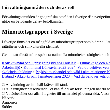
Förvaltningsområden och deras roll
Förvaltningsområden är geografiska områden i Sverige där sverigefinnar
utgör en betydande del av befolkningen.
Minoritetsgrupper i Sverige
I Sverige finns det en mångfald av minoritetsgrupper som bidrar till 
rättigheter och sin kulturella identitet.
Genom att förstå och respektera nationella minoriteters rättigheter oc
Kollektivavtal och Uppsägningstid hos Hök AB
•
Fullmäktige och N
Arbetsmiljö
•
Kommunal Löneavtal 2023-2024: Vad du behöver veta 
skolchefsutbildning
•
Psykisk misshandel och våld i nära relationer:
Bistånd
•
Akap-kr och Tjänstepension 2023 – Vad du behöver veta om
© Användning av innehåll kräver tillstånd.
© Alla rättigheter reserverade. Vi kan få del av försäljningen när du ha
© Vi förbehåller oss alla rättigheter till materialet på denna sida. Vis
Nätverk
Annonsör
Stöder