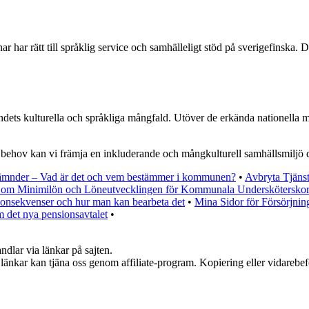
 har rätt till språklig service och samhälleligt stöd på sverigefinska.
landets kulturella och språkliga mångfald. Utöver de erkända nationella 
h behov kan vi främja en inkluderande och mångkulturell samhällsmiljö där
ämnder – Vad är det och vem bestämmer i kommunen?
•
Avbryta Tjäns
om Minimilön och Löneutvecklingen för Kommunala Undersköterskor
 Konsekvenser och hur man kan bearbeta det
•
Mina Sidor för Försörjni
 det nya pensionsavtalet
•
ndlar via länkar på sajten.
sa länkar kan tjäna oss genom affiliate-program. Kopiering eller vidarebef