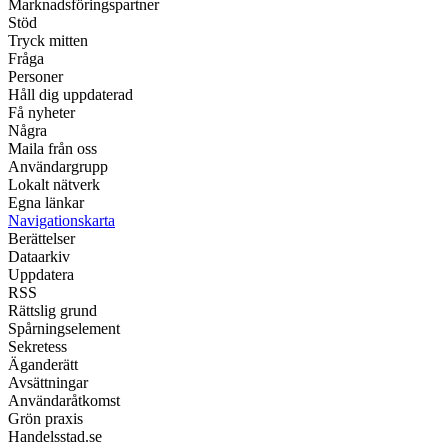
Marknadsföringspartner
Stöd
Tryck mitten
Fråga
Personer
Håll dig uppdaterad
Få nyheter
Några
Maila från oss
Användargrupp
Lokalt nätverk
Egna länkar
Navigationskarta
Berättelser
Dataarkiv
Uppdatera
RSS
Rättslig grund
Spårningselement
Sekretess
Äganderätt
Avsättningar
Användaråtkomst
Grön praxis
Handelsstad.se