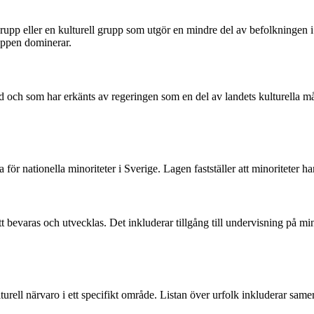
grupp eller en kulturell grupp som utgör en mindre del av befolkningen i 
ruppen dominerar.
nd och som har erkänts av regeringen som en del av landets kulturella må
 för nationella minoriteter i Sverige. Lagen fastställer att minoriteter har
att bevaras och utvecklas. Det inkluderar tillgång till undervisning på m
rell närvaro i ett specifikt område. Listan över urfolk inkluderar samer 