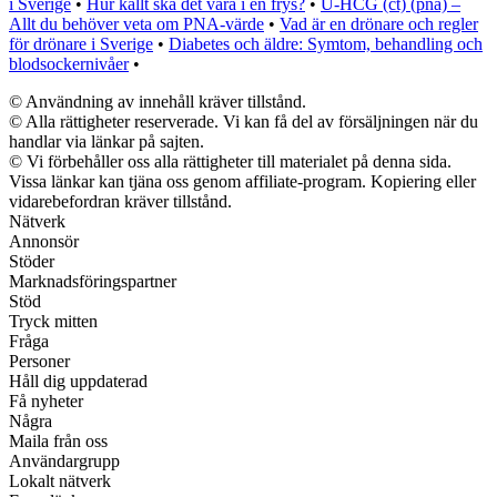
i Sverige
•
Hur kallt ska det vara i en frys?
•
U-HCG (ct) (pna) –
Allt du behöver veta om PNA-värde
•
Vad är en drönare och regler
för drönare i Sverige
•
Diabetes och äldre: Symtom, behandling och
blodsockernivåer
•
© Användning av innehåll kräver tillstånd.
© Alla rättigheter reserverade. Vi kan få del av försäljningen när du
handlar via länkar på sajten.
© Vi förbehåller oss alla rättigheter till materialet på denna sida.
Vissa länkar kan tjäna oss genom affiliate-program. Kopiering eller
vidarebefordran kräver tillstånd.
Nätverk
Annonsör
Stöder
Marknadsföringspartner
Stöd
Tryck mitten
Fråga
Personer
Håll dig uppdaterad
Få nyheter
Några
Maila från oss
Användargrupp
Lokalt nätverk