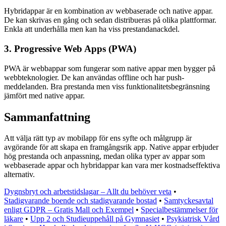
Hybridappar är en kombination av webbaserade och native appar.
De kan skrivas en gång och sedan distribueras på olika plattformar.
Enkla att underhålla men kan ha viss prestandanackdel.
3. Progressive Web Apps (PWA)
PWA är webbappar som fungerar som native appar men bygger på
webbteknologier. De kan användas offline och har push-
meddelanden. Bra prestanda men viss funktionalitetsbegränsning
jämfört med native appar.
Sammanfattning
Att välja rätt typ av mobilapp för ens syfte och målgrupp är
avgörande för att skapa en framgångsrik app. Native appar erbjuder
hög prestanda och anpassning, medan olika typer av appar som
webbaserade appar och hybridappar kan vara mer kostnadseffektiva
alternativ.
Dygnsbryt och arbetstidslagar – Allt du behöver veta
•
Stadigvarande boende och stadigvarande bostad
•
Samtyckesavtal
enligt GDPR – Gratis Mall och Exempel
•
Specialbestämmelser för
läkare
•
Upp 2 och Studieuppehåll på Gymnasiet
•
Psykiatrisk Vård