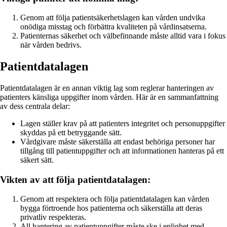
Genom att följa patientsäkerhetslagen kan vården undvika
onödiga misstag och förbättra kvaliteten på vårdinsatserna.
Patienternas säkerhet och välbefinnande måste alltid vara i fokus
när vården bedrivs.
Patientdatalagen
Patientdatalagen är en annan viktig lag som reglerar hanteringen av
patienters känsliga uppgifter inom vården. Här är en sammanfattning
av dess centrala delar:
Lagen ställer krav på att patienters integritet och personuppgifter
skyddas på ett betryggande sätt.
Vårdgivare måste säkerställa att endast behöriga personer har
tillgång till patientuppgifter och att informationen hanteras på ett
säkert sätt.
Vikten av att följa patientdatalagen:
Genom att respektera och följa patientdatalagen kan vården
bygga förtroende hos patienterna och säkerställa att deras
privatliv respekteras.
All hantering av patientuppgifter måste ske i enlighet med