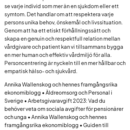
se varje individ som mer än en sjukdom eller ett
symtom. Det handlar om att respektera varje
persons unika behov, önskemål och livssituation.
Genom att ha ett etiskt förhållningssätt och
skapa en genuin och respektfull relation mellan
vårdgivare och patient kan vi tillsammans bygga
en mer human och effektiv vårdmiljö för alla.
Personcentrering är nyckeln till en mer hållbar och
empatisk hälso- och sjukvård.
Annika Wallenskog och hennes framgångsrika
ekonomiblogg
•
Äldreomsorg och Personal i
Sverige
•
Arbetsgivaravgift 2023: Vad du
behöver veta om sociala avgifter för pensionärer
och unga
•
Annika Wallenskog och hennes
framgångsrika ekonomiblogg
•
Guiden till