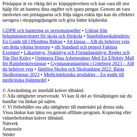
Prislappar är en viktig del av köpupplevelsen och kan vara till stor
hjälp för att hantera dina utgifter och spara pengar. Genom att vara
medveten om prislapparna och följa några enkla tips kan du effektivt
navigera i shoppingdjungeln och göra bättre köpbeslut.
GDPR och hantering av personuppgifter
•
Utdrag från
belastningsregistret för skola och förskola
•
Statsbidragskalendern:
En Guide till Offentliga Bidrag
•
Att klassa – Allt du behöver veta
om detta viktiga begrepp
•
sfti Standard och peppol Faktura
Exempel
•
Läkarintyg, Sjukintyg och Förstadagsintyg: Regler och
När Det Krävs
•
Optimera Dina Arbetsrutiner Med En Effektiv Mall
för Rutinbeskrivningar
•
Gymnasieantagning i Göteborg 2023 – Allt
du behöver veta
•
Jämföra Skolor och Skolranking 2022: Bästa
Skolkommun 2023
•
Medicintekniska produkter – En guide till
medicinska hjälpmedel
•
© Användning av innehåll kräver tillstånd.
© Alla rättigheter reserverade. Vi kan få del av försäljningen när du
handlar via länkar på sajten.
© Vi förbehåller oss alla rättigheter till materialet på denna sida.
Vissa länkar kan tjäna oss genom affiliate-program. Kopiering eller
vidarebefordran kräver tillstånd.
Nätverk
Annonsör
Stöder