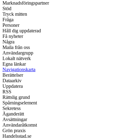
Marknadsföringspartner
Stöd
Tryck mitten
Fråga
Personer
Håll dig uppdaterad
Få nyheter
Några
Maila från oss
Användargrupp
Lokalt nätverk
Egna länkar
Navigationskarta
Berättelser
Dataarkiv
Uppdatera
RSS
Rättslig grund
Spårningselement
Sekretess
Äganderätt
Avsättningar
Användaråtkomst
Grön praxis
Handelsstad.se