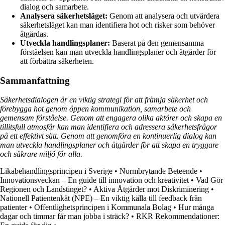
dialog och samarbete.
Analysera säkerhetsläget:
Genom att analysera och utvärdera
säkerhetsläget kan man identifiera hot och risker som behöver
åtgärdas.
Utveckla handlingsplaner:
Baserat på den gemensamma
förståelsen kan man utveckla handlingsplaner och åtgärder för
att förbättra säkerheten.
Sammanfattning
Säkerhetsdialogen är en viktig strategi för att främja säkerhet och
förebygga hot genom öppen kommunikation, samarbete och
gemensam förståelse. Genom att engagera olika aktörer och skapa en
tillitsfull atmosfär kan man identifiera och adressera säkerhetsfrågor
på ett effektivt sätt. Genom att genomföra en kontinuerlig dialog kan
man utveckla handlingsplaner och åtgärder för att skapa en tryggare
och säkrare miljö för alla.
Likabehandlingsprincipen i Sverige
•
Normbrytande Beteende
•
Innovationsveckan – En guide till innovation och kreativitet
•
Vad Gör
Regionen och Landstinget?
•
Aktiva Åtgärder mot Diskriminering
•
Nationell Patientenkät (NPE) – En viktig källa till feedback från
patienter
•
Offentlighetsprincipen i Kommunala Bolag
•
Hur många
dagar och timmar får man jobba i sträck?
•
RKR Rekommendationer: