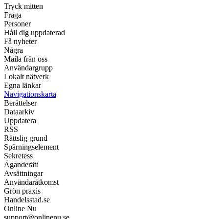
Tryck mitten
Fråga
Personer
Håll dig uppdaterad
Få nyheter
Några
Maila från oss
Användargrupp
Lokalt nätverk
Egna länkar
Navigationskarta
Berättelser
Dataarkiv
Uppdatera
RSS
Rättslig grund
Spårningselement
Sekretess
Äganderätt
Avsättningar
Användaråtkomst
Grön praxis
Handelsstad.se
Online Nu
support@onlinenu.se