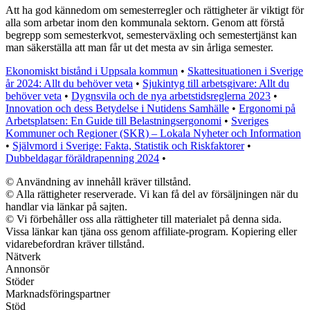
Att ha god kännedom om semesterregler och rättigheter är viktigt för
alla som arbetar inom den kommunala sektorn. Genom att förstå
begrepp som semesterkvot, semesterväxling och semestertjänst kan
man säkerställa att man får ut det mesta av sin årliga semester.
Ekonomiskt bistånd i Uppsala kommun
•
Skattesituationen i Sverige
år 2024: Allt du behöver veta
•
Sjukintyg till arbetsgivare: Allt du
behöver veta
•
Dygnsvila och de nya arbetstidsreglerna 2023
•
Innovation och dess Betydelse i Nutidens Samhälle
•
Ergonomi på
Arbetsplatsen: En Guide till Belastningsergonomi
•
Sveriges
Kommuner och Regioner (SKR) – Lokala Nyheter och Information
•
Självmord i Sverige: Fakta, Statistik och Riskfaktorer
•
Dubbeldagar föräldrapenning 2024
•
© Användning av innehåll kräver tillstånd.
© Alla rättigheter reserverade. Vi kan få del av försäljningen när du
handlar via länkar på sajten.
© Vi förbehåller oss alla rättigheter till materialet på denna sida.
Vissa länkar kan tjäna oss genom affiliate-program. Kopiering eller
vidarebefordran kräver tillstånd.
Nätverk
Annonsör
Stöder
Marknadsföringspartner
Stöd