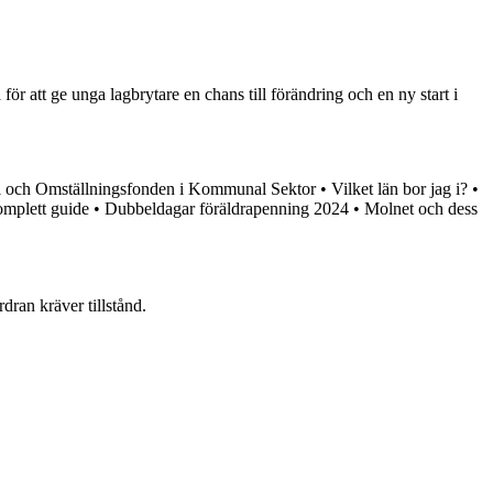
r att ge unga lagbrytare en chans till förändring och en ny start i
l och Omställningsfonden i Kommunal Sektor
•
Vilket län bor jag i?
•
omplett guide
•
Dubbeldagar föräldrapenning 2024
•
Molnet och dess
dran kräver tillstånd.