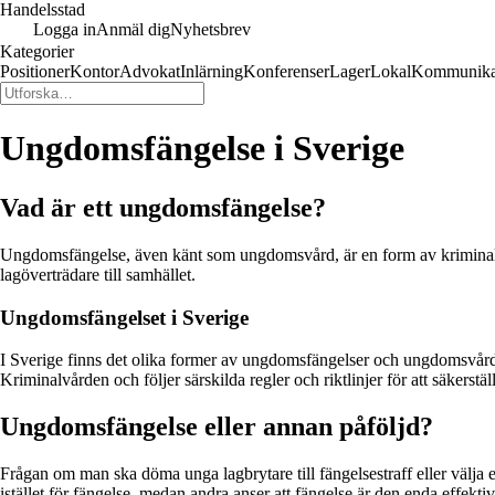
Handelsstad
Logga in
Anmäl dig
Nyhetsbrev
Kategorier
Positioner
Kontor
Advokat
Inlärning
Konferenser
Lager
Lokal
Kommunika
Ungdomsfängelse i Sverige
Vad är ett ungdomsfängelse?
Ungdomsfängelse, även känt som ungdomsvård, är en form av kriminalvå
lagöverträdare till samhället.
Ungdomsfängelset i Sverige
I Sverige finns det olika former av ungdomsfängelser och ungdomsvård
Kriminalvården och följer särskilda regler och riktlinjer för att säkers
Ungdomsfängelse eller annan påföljd?
Frågan om man ska döma unga lagbrytare till fängelsestraff eller välja
istället för fängelse, medan andra anser att fängelse är den enda effektiv