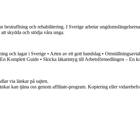
bestraffning och rehabilitering. I Sverige arbetar ungdomsfängelserna fö
ör att skydda och stödja våra unga.
ing och lagar i Sverige
•
Arten av ett gott handslag
•
Omställningsavta
 En Komplett Guide
•
Skicka läkarintyg till Arbetsförmedlingen – En k
dlar via länkar på sajten.
 länkar kan tjäna oss genom affiliate-program. Kopiering eller vidarebefor