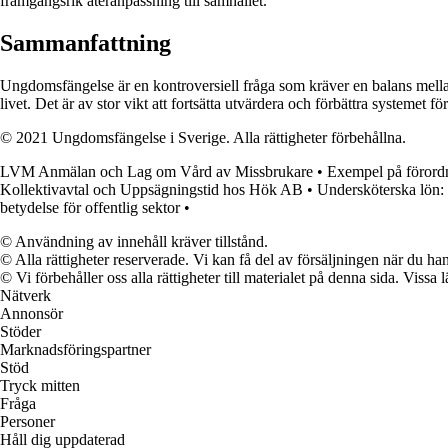
framgångsrik återanpassning till samhället.
Sammanfattning
Ungdomsfängelse är en kontroversiell fråga som kräver en balans mellan 
livet. Det är av stor vikt att fortsätta utvärdera och förbättra systemet f
© 2021 Ungdomsfängelse i Sverige. Alla rättigheter förbehållna.
LVM Anmälan och Lag om Vård av Missbrukare
•
Exempel på förordn
Kollektivavtal och Uppsägningstid hos Hök AB
•
Undersköterska lön:
betydelse för offentlig sektor
•
© Användning av innehåll kräver tillstånd.
© Alla rättigheter reserverade. Vi kan få del av försäljningen när du han
© Vi förbehåller oss alla rättigheter till materialet på denna sida. Vissa
Nätverk
Annonsör
Stöder
Marknadsföringspartner
Stöd
Tryck mitten
Fråga
Personer
Håll dig uppdaterad