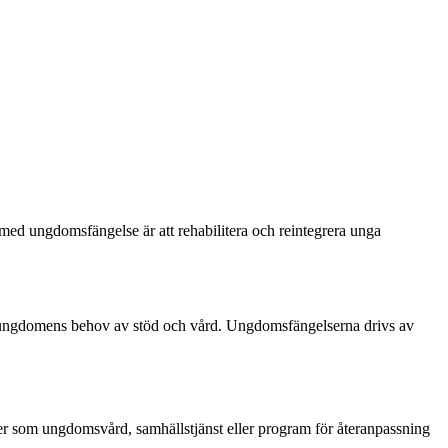
ed ungdomsfängelse är att rehabilitera och reintegrera unga
h ungdomens behov av stöd och vård. Ungdomsfängelserna drivs av
der som ungdomsvård, samhällstjänst eller program för återanpassning