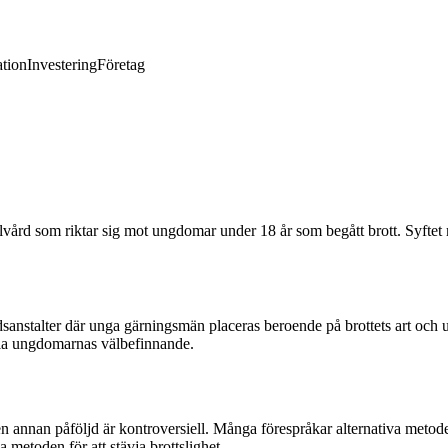
tion
Investering
Företag
rd som riktar sig mot ungdomar under 18 år som begått brott. Syftet m
sanstalter där unga gärningsmän placeras beroende på brottets art oc
tälla ungdomarnas välbefinnande.
 en annan påföljd är kontroversiell. Många förespråkar alternativa meto
a metoden för att stävja brottslighet.