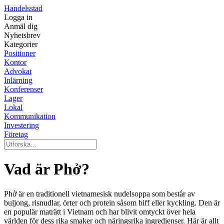
Handelsstad
Logga in
Anmäl dig
Nyhetsbrev
Kategorier
Positioner
Kontor
Advokat
Inlärning
Konferenser
Lager
Lokal
Kommunikation
Investering
Företag
Vad är Phở?
Phở är en traditionell vietnamesisk nudelsoppa som består av
buljong, risnudlar, örter och protein såsom biff eller kyckling. Den är
en populär maträtt i Vietnam och har blivit omtyckt över hela
världen för dess rika smaker och näringsrika ingredienser. Här är allt