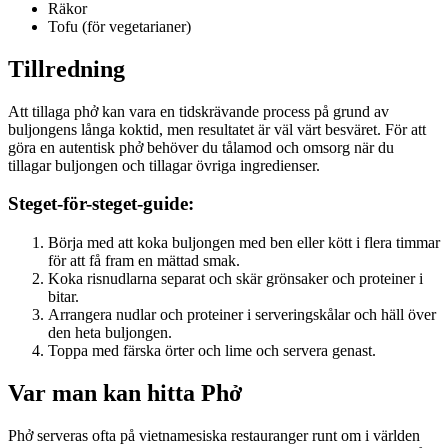
Räkor
Tofu (för vegetarianer)
Tillredning
Att tillaga phở kan vara en tidskrävande process på grund av
buljongens långa koktid, men resultatet är väl värt besväret. För att
göra en autentisk phở behöver du tålamod och omsorg när du
tillagar buljongen och tillagar övriga ingredienser.
Steget-för-steget-guide:
Börja med att koka buljongen med ben eller kött i flera timmar
för att få fram en mättad smak.
Koka risnudlarna separat och skär grönsaker och proteiner i
bitar.
Arrangera nudlar och proteiner i serveringskålar och häll över
den heta buljongen.
Toppa med färska örter och lime och servera genast.
Var man kan hitta Phở
Phở serveras ofta på vietnamesiska restauranger runt om i världen