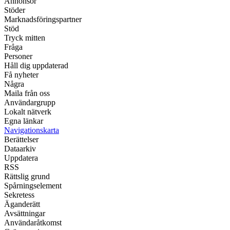
Annonsör
Stöder
Marknadsföringspartner
Stöd
Tryck mitten
Fråga
Personer
Håll dig uppdaterad
Få nyheter
Några
Maila från oss
Användargrupp
Lokalt nätverk
Egna länkar
Navigationskarta
Berättelser
Dataarkiv
Uppdatera
RSS
Rättslig grund
Spårningselement
Sekretess
Äganderätt
Avsättningar
Användaråtkomst