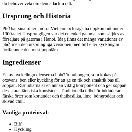
du behöver veta om denna läckra rätt.
Ursprung och Historia
Phở har sina rötter i norra Vietnam och sägs ha uppkommit under
1900-talet. Ursprungligen var det en enkel gatumat som säljdes av
försäljare på gatorna i Hanoi. Idag finns det många variationer av
phở, men den ursprungliga versionen med biff eller kyckling är
fortfarande den mest populära.
Ingredienser
En av nyckelingredienserna i phở är buljongen, som kokas på
oxsvans, ben eller kyckling för att ge en rik och smakrik bas till
soppan. Risnudlarna är en annan viktig komponent och ger soppan
dess karaktäristiska konsistens. Traditionella tillbehör inkluderar
färska örter som koriander och thaibasilika, lime, böngroddar och
skivad chili.
Vanliga proteinval:
Biff
Kyckling