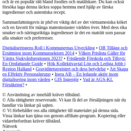
och är en populär rätt bland foodies och matälskare. Du kan också
försöka laga denna läckra soppa hemma med hjälp av färska
ingredienser och autentiska recept.
Sammanfattningsvis är phở en viktig del av det vietnamesiska köket
och en favorit för många matentusiaster världen över. Med dess rika
smaker och näringsriktiga ingredienser är det en maträtt som passar
alla smaker och preferenser.
Digitaliseringens Roll i Kommunernas Utveckling
•
OB Tillägg och
Ersättning inom Kommunsektorn 2014
•
Vilken Prislista Gäller för
Västra Sjukvårdsregionen 2023?
•
Fristående Förskola och Tillsyn:
En Omfattande Guide
•
Hök Kollektivavtal Lön och Lediga Jobb i
Region Halland
•
Graviditetsregistret och dess betydelse
•
Att Skapa
en Effektiv Personalgrupp
•
Inera AB – En ledande aktör inom
digitalisering inom vården
•
GIS Ingenjör
•
Vad är AGS-KL
Försäkring?
•
© Användning av innehåll kräver tillstånd.
© Alla rättigheter reserverade. Vi kan få del av försäljningen när du
handlar via länkar på sajten.
© Vi förbehåller oss alla rättigheter till materialet på denna sida.
Vissa länkar kan tjäna oss genom affiliate-program. Kopiering eller
vidarebefordran kräver tillstånd.
Nätverk