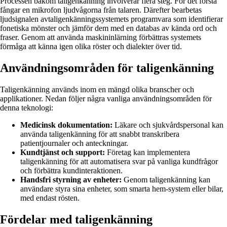
Processen bakom taligenkänning involverar flera steg. För det första
fångar en mikrofon ljudvågorna från talaren. Därefter bearbetas
ljudsignalen avtaligenkänningssystemets programvara som identifierar
fonetiska mönster och jämför dem med en databas av kända ord och
fraser. Genom att använda maskininlärning förbättras systemets
förmåga att känna igen olika röster och dialekter över tid.
Användningsområden för taligenkänning
Taligenkänning används inom en mängd olika branscher och
applikationer. Nedan följer några vanliga användningsområden för
denna teknologi:
Medicinsk dokumentation:
Läkare och sjukvårdspersonal kan
använda taligenkänning för att snabbt transkribera
patientjournaler och anteckningar.
Kundtjänst och support:
Företag kan implementera
taligenkänning för att automatisera svar på vanliga kundfrågor
och förbättra kundinteraktionen.
Handsfri styrning av enheter:
Genom taligenkänning kan
användare styra sina enheter, som smarta hem-system eller bilar,
med endast rösten.
Fördelar med taligenkänning