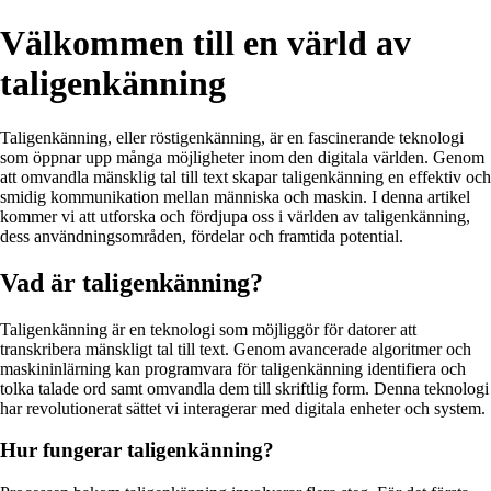
Välkommen till en värld av
taligenkänning
Taligenkänning, eller röstigenkänning, är en fascinerande teknologi
som öppnar upp många möjligheter inom den digitala världen. Genom
att omvandla mänsklig tal till text skapar taligenkänning en effektiv och
smidig kommunikation mellan människa och maskin. I denna artikel
kommer vi att utforska och fördjupa oss i världen av taligenkänning,
dess användningsområden, fördelar och framtida potential.
Vad är taligenkänning?
Taligenkänning är en teknologi som möjliggör för datorer att
transkribera mänskligt tal till text. Genom avancerade algoritmer och
maskininlärning kan programvara för taligenkänning identifiera och
tolka talade ord samt omvandla dem till skriftlig form. Denna teknologi
har revolutionerat sättet vi interagerar med digitala enheter och system.
Hur fungerar taligenkänning?