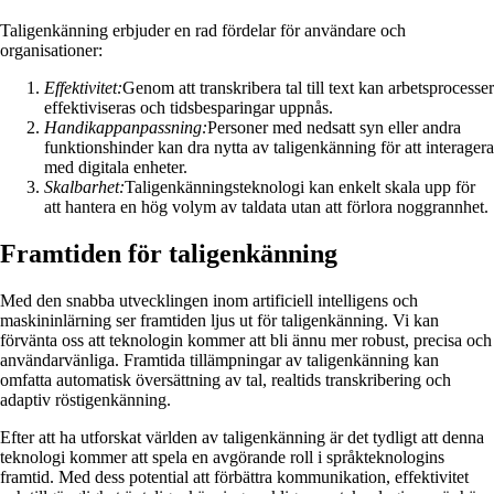
Taligenkänning erbjuder en rad fördelar för användare och
organisationer:
Effektivitet:
Genom att transkribera tal till text kan arbetsprocesser
effektiviseras och tidsbesparingar uppnås.
Handikappanpassning:
Personer med nedsatt syn eller andra
funktionshinder kan dra nytta av taligenkänning för att interagera
med digitala enheter.
Skalbarhet:
Taligenkänningsteknologi kan enkelt skala upp för
att hantera en hög volym av taldata utan att förlora noggrannhet.
Framtiden för taligenkänning
Med den snabba utvecklingen inom artificiell intelligens och
maskininlärning ser framtiden ljus ut för taligenkänning. Vi kan
förvänta oss att teknologin kommer att bli ännu mer robust, precisa och
användarvänliga. Framtida tillämpningar av taligenkänning kan
omfatta automatisk översättning av tal, realtids transkribering och
adaptiv röstigenkänning.
Efter att ha utforskat världen av taligenkänning är det tydligt att denna
teknologi kommer att spela en avgörande roll i språkteknologins
framtid. Med dess potential att förbättra kommunikation, effektivitet